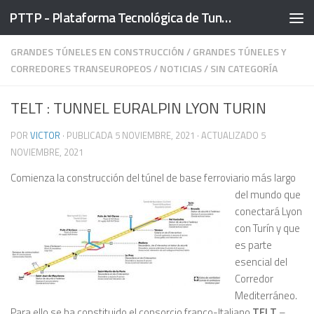
PTTP - Plataforma Tecnológica de Tuneles
Saltar al contenido
GRANDES TÚNELES EN CONSTRUCCIÓN
/
GRANDES TÚNELES Y
CORREDORES TRANSEUROPEOS
/
NOTICIAS
/
SIN CATEGORÍA
TELT : TUNNEL EURALPIN LYON TURIN
POR
VICTOR
· PUBLICADA
5 NOVIEMBRE, 2021
· ACTUALIZADO
5
NOVIEMBRE, 2021
Comienza la con
strucción del túnel de base ferroviario más largo
del mundo que
conectará Lyon
con Turín y que
es parte
esencial del
Corredor
Mediterráneo.
Para ello se ha constituido el consorcio franco-Italiano
TELT
–