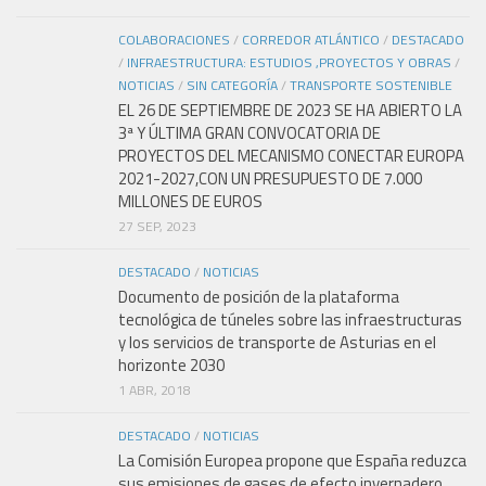
COLABORACIONES
/
CORREDOR ATLÁNTICO
/
DESTACADO
/
INFRAESTRUCTURA: ESTUDIOS ,PROYECTOS Y OBRAS
/
NOTICIAS
/
SIN CATEGORÍA
/
TRANSPORTE SOSTENIBLE
EL 26 DE SEPTIEMBRE DE 2023 SE HA ABIERTO LA
3ª Y ÚLTIMA GRAN CONVOCATORIA DE
PROYECTOS DEL MECANISMO CONECTAR EUROPA
2021-2027,CON UN PRESUPUESTO DE 7.000
MILLONES DE EUROS
27 SEP, 2023
DESTACADO
/
NOTICIAS
Documento de posición de la plataforma
tecnológica de túneles sobre las infraestructuras
y los servicios de transporte de Asturias en el
horizonte 2030
1 ABR, 2018
DESTACADO
/
NOTICIAS
La Comisión Europea propone que España reduzca
sus emisiones de gases de efecto invernadero