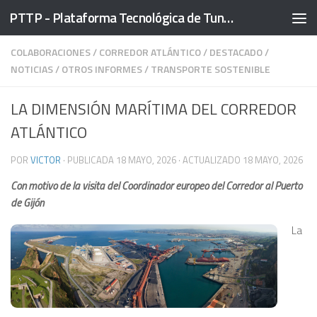
PTTP - Plataforma Tecnológica de Tuneles
Saltar al contenido
COLABORACIONES
/
CORREDOR ATLÁNTICO
/
DESTACADO
/
NOTICIAS
/
OTROS INFORMES
/
TRANSPORTE SOSTENIBLE
LA DIMENSIÓN MARÍTIMA DEL CORREDOR
ATLÁNTICO
POR
VICTOR
· PUBLICADA
18 MAYO, 2026
· ACTUALIZADO
18 MAYO, 2026
Con motivo de la visita del Coordinador europeo del Corredor al Puerto
de Gijón
La