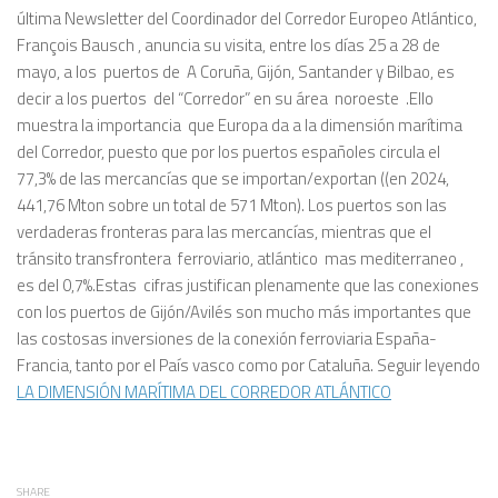
última Newsletter del Coordinador del Corredor Europeo Atlántico,
François Bausch , anuncia su visita, entre los días 25 a 28 de
mayo, a los puertos de A Coruña, Gijón, Santander y Bilbao, es
decir a los puertos del “Corredor” en su área noroeste .Ello
muestra la importancia que Europa da a la dimensión marítima
del Corredor, puesto que por los puertos españoles circula el
77,3% de las mercancías que se importan/exportan ((en 2024,
441,76 Mton sobre un total de 571 Mton). Los puertos son las
verdaderas fronteras para las mercancías, mientras que el
tránsito transfrontera ferroviario, atlántico mas mediterraneo ,
es del 0,7%.Estas cifras justifican plenamente que las conexiones
con los puertos de Gijón/Avilés son mucho más importantes que
las costosas inversiones de la conexión ferroviaria España-
Francia, tanto por el País vasco como por Cataluña. Seguir leyendo
LA DIMENSIÓN MARÍTIMA DEL CORREDOR ATLÁNTICO
SHARE