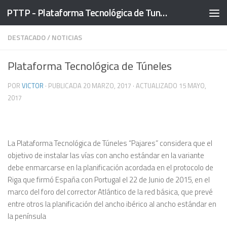
PTTP - Plataforma Tecnológica de Tuneles
Saltar al contenido
DESTACADO
/
NOTICIAS
Plataforma Tecnológica de Túneles
POR
VICTOR
· PUBLICADA
20 MARZO, 2017
· ACTUALIZADO
15 MAYO,
2017
La Plataforma Tecnológica de Túneles “Pajares” considera que el
objetivo de instalar las vías con ancho estándar en la variante
debe enmarcarse en la planificación acordada en el protocolo de
Riga que firmó España con Portugal el 22 de Junio de 2015, en el
marco del foro del corrector Atlántico de la red básica, que prevé
entre otros la planificación del ancho ibérico al ancho estándar en
la península