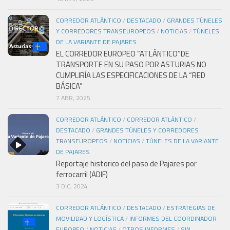
CORREDOR ATLÁNTICO
/
DESTACADO
/
GRANDES TÚNELES
Y CORREDORES TRANSEUROPEOS
/
NOTICIAS
/
TÚNELES
DE LA VARIANTE DE PAJARES
EL CORREDOR EUROPEO “ATLÁNTICO”DE
TRANSPORTE EN SU PASO POR ASTURIAS NO
CUMPLIRÍA LAS ESPECIFICACIONES DE LA “RED
BÁSICA”
7 ABR, 2025
CORREDOR ATLÁNTICO
/
CORREDOR ATLÁNTICO
/
DESTACADO
/
GRANDES TÚNELES Y CORREDORES
TRANSEUROPEOS
/
NOTICIAS
/
TÚNELES DE LA VARIANTE
DE PAJARES
Reportaje historico del paso de Pajares por
ferrocarril (ADIF)
3 DIC, 2024
CORREDOR ATLÁNTICO
/
DESTACADO
/
ESTRATEGIAS DE
MOVILIDAD Y LOGÍSTICA
/
INFORMES DEL COORDINADOR
EUROPEO
/
NOTICIAS
/
OTROS INFORMES
/
SIN