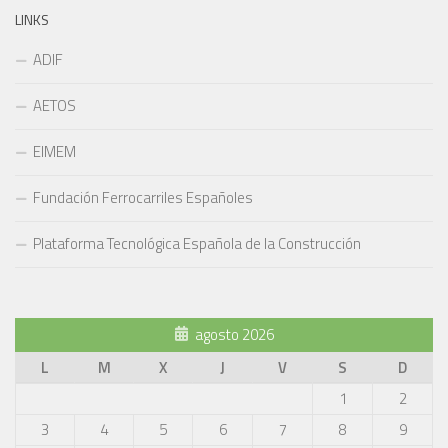
LINKS
ADIF
AETOS
EIMEM
Fundación Ferrocarriles Españoles
Plataforma Tecnológica Española de la Construcción
agosto 2026
L
M
X
J
V
S
D
1
2
3
4
5
6
7
8
9