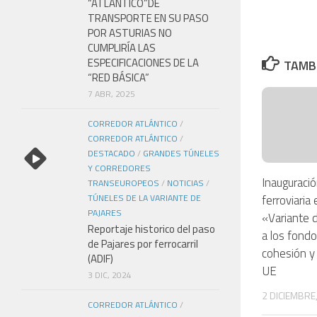
“ATLÁNTICO”DE
TRANSPORTE EN SU PASO
POR ASTURIAS NO
CUMPLIRÍA LAS
ESPECIFICACIONES DE LA
TAMBI
“RED BÁSICA”
7 ABR, 2025
CORREDOR ATLÁNTICO
/
CORREDOR ATLÁNTICO
/
DESTACADO
/
GRANDES TÚNELES
Y CORREDORES
Inauguració
TRANSEUROPEOS
/
NOTICIAS
/
TÚNELES DE LA VARIANTE DE
ferroviaria
PAJARES
«Variante d
Reportaje historico del paso
a los fondo
de Pajares por ferrocarril
cohesión y 
(ADIF)
UE
3 DIC, 2024
2 DICIEMBRE
CORREDOR ATLÁNTICO
/