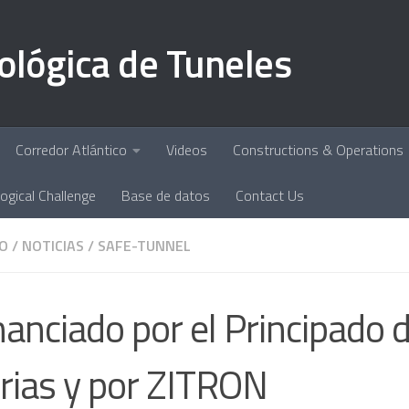
ológica de Tuneles
Corredor Atlántico
Videos
Constructions & Operations
ogical Challenge
Base de datos
Contact Us
O
/
NOTICIAS
/
SAFE-TUNNEL
nanciado por el Principado 
rias y por ZITRON