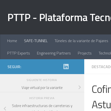
Saltar al contenido
PTTP - Plataforma Tecn
Home
SAFE-TUNNEL
Túneles de la variante de Pajares
PTTP Experts
Engineering Partners
Projects
Technol
SEGUIR:
DESTACAD
SIGUIENTE HISTORIA
Cofi
Viaje virtual por la variante
HISTORIA PREVIA
Astu
Sobre infraestructuras de carreteras y