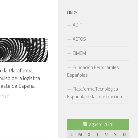
LINKS
ADIF
AETOS
EIMEM
Fundación Ferrocarriles
de la Plataforma
Españoles
pulso de la logística
oeste de España
Plataforma Tecnológica
Española de la Construcción
 2017
agosto 2026
L
M
X
J
V
S
D