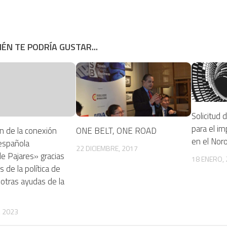
ÉN TE PODRÍA GUSTAR...
Solicitud 
para el im
n de la conexión
ONE BELT, ONE ROAD
en el Nor
 española
22 DICIEMBRE, 2017
e Pajares» gracias
18 ENERO,
s de la política de
otras ayudas de la
, 2023