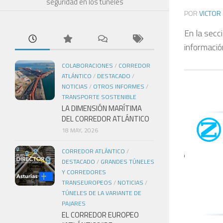
seguridad en los túneles
POR
VICTOR
En la secc
informació
COLABORACIONES
/
CORREDOR
ATLÁNTICO
/
DESTACADO
/
NOTICIAS
/
OTROS INFORMES
/
TRANSPORTE SOSTENIBLE
LA DIMENSIÓN MARÍTIMA
DEL CORREDOR ATLÁNTICO
18 MAY, 2026
CORREDOR ATLÁNTICO
/
DESTACADO
/
GRANDES TÚNELES
Y CORREDORES
TRANSEUROPEOS
/
NOTICIAS
/
TÚNELES DE LA VARIANTE DE
PAJARES
EL CORREDOR EUROPEO